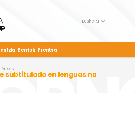
Euskara
entzia
Berriak
Prentsa
emónicas
e subtitulado en lenguas no