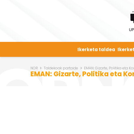
Ikerketa taldea
Ikerke
NOR
Taldekoak partaide
EMAN: Gizarte, Politika eta 
EMAN: Gizarte, Politika eta K