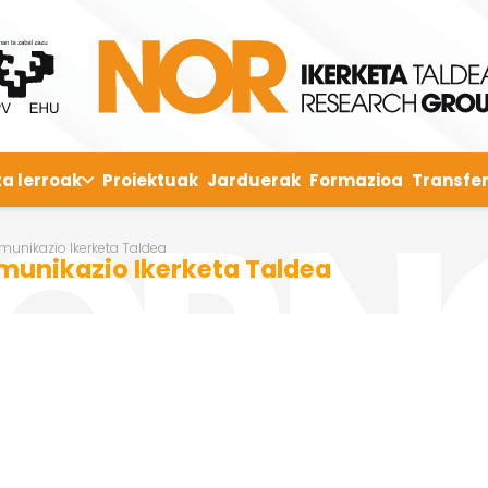
ta lerroak
Proiektuak
Jarduerak
Formazioa
Transfer
Komunikazio Ikerketa Taldea
omunikazio Ikerketa Taldea