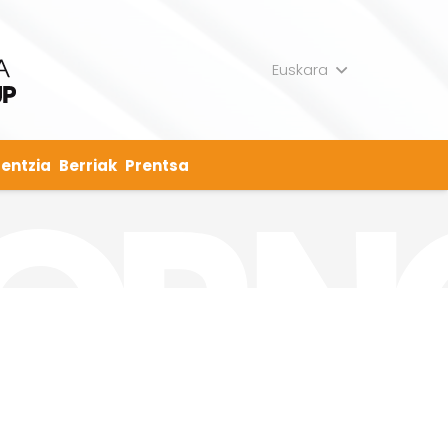
Euskara
entzia
Berriak
Prentsa