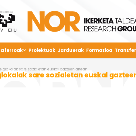
ta lerroak
Proiektuak
Jarduerak
Formazioa
Transfer
te glokalak sare sozialetan euskal gazteen artean
glokalak sare sozialetan euskal gaztee