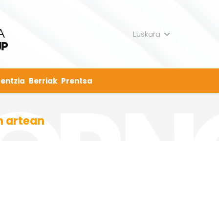
Euskara
entzia
Berriak
Prentsa
n artean