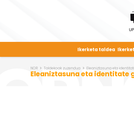
Ikerketa taldea
Ikerke
NOR
Taldekoak zuzendua
Eleaniztasuna eta identita
Eleaniztasuna eta identitate 