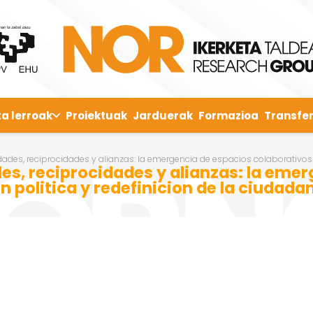
ta lerroak
Proiektuak
Jarduerak
Formazioa
Transfer
ades, reciprocidades y alianzas: la emergencia de espacios colaborativos d
es, reciprocidades y alianzas: la eme
 politica y redefinicion de la ciudadan