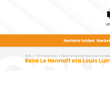
Ikerketa taldea
Ikerke
NOR
Transferentzia
René Le Hennaff eta Louis Lumièr
René Le Hennaff eta Louis Lu