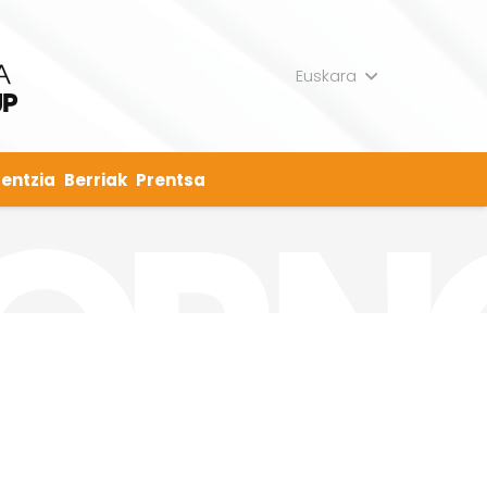
Euskara
entzia
Berriak
Prentsa