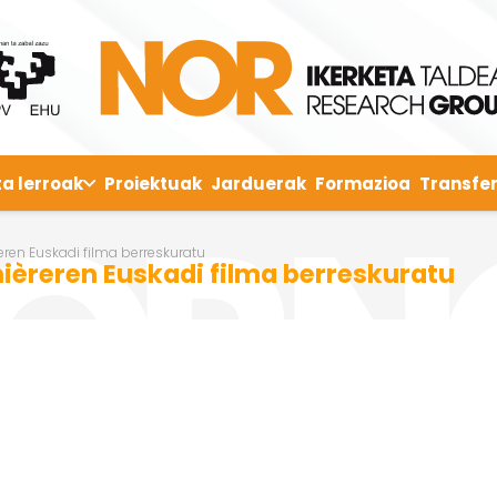
ta lerroak
Proiektuak
Jarduerak
Formazioa
Transfer
eren Euskadi filma berreskuratu
mièreren Euskadi filma berreskuratu