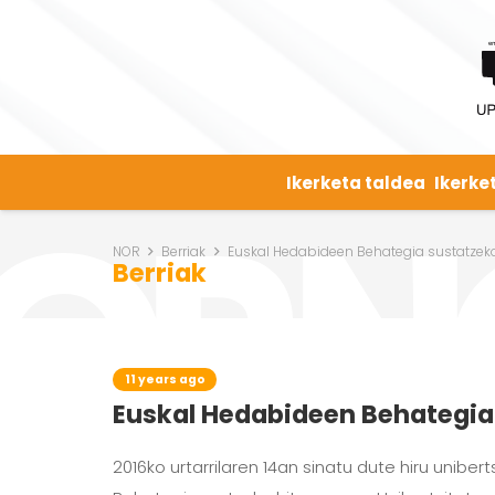
Ikerketa taldea
Ikerke
NOR
Berriak
Euskal Hedabideen Behategia sustatzek
Berriak
11 years ago
Euskal Hedabideen Behategia
2016ko urtarrilaren 14an sinatu dute hiru unibe