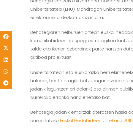
Behategia sortzeko hitzarmena. Unibertsitate si
Unibertsitatea (EHU), Mondragon Unibertsitate
errektoreek ordezkatuak izan dira.
Behategiaren helburuen artean euskal hedabide
komunikabideen ikuspegi estrategikoa lantzea 
talde eta ikerlari ezberdinek parte hartzen du
aktiboa proiektuan.
Unibertsitateon eta euskarazko herri ekimene
halaber, beste eragile batzuengana zabaldu na
jadanik laguntzen ari delarik) eta ekimen pub
aurrerako erronka handienetako bat.
Behategia jadanik emaitzak ateratzen hasia d
aurkeztutako
Euskal Hedabideen Urtekaria 2015