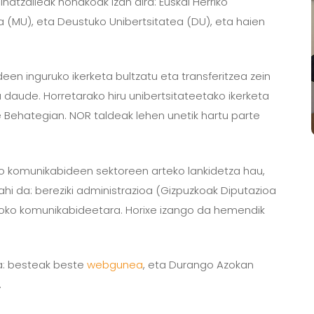
natzaileak honakoak izan dira: Euskal Herriko
a (MU), eta Deustuko Unibertsitatea (DU), eta haien
en inguruko ikerketa bultzatu eta transferitzea zein
daude. Horretarako hiru unibertsitateetako ikerketa
te Behategian. NOR taldeak lehen unetik hartu parte
ko komunikabideen sektoreen arteko lankidetza hau,
hi da: bereziki administrazioa (Gizpuzkoak Diputazioa
likoko komunikabideetara. Horixe izango da hemendik
a: besteak beste
webgunea
, eta Durango Azokan
.