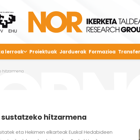
ta lerroak
Proiektuak
Jarduerak
Formazioa
Transfer
o hitzarmena
 sustatzeko hitzarmena
rtsitatek eta Hekimen elkarteak Euskal Hedabideen