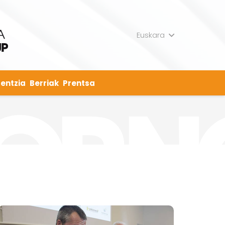
Euskara
entzia
Berriak
Prentsa