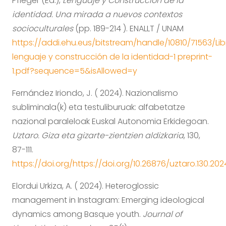
Pfleger (Ed.),
Lenguaje y Construcción de la
identidad. Una mirada a nuevos contextos
socioculturales
(pp. 189-214 ). ENALLT / UNAM
https://addi.ehu.eus/bitstream/handle/10810/71563/Lib
lenguaje y construcción de la identidad-1 preprint-
1.pdf?sequence=5&isAllowed=y
Fernández Iriondo, J. ( 2024). Nazionalismo
subliminala(k) eta testuliburuak: alfabetatze
nazional paraleloak Euskal Autonomia Erkidegoan.
Uztaro. Giza eta gizarte-zientzien aldizkaria
, 130,
87-111.
https://doi.org/https://doi.org/10.26876/uztaro.130.20
Elordui Urkiza, A. ( 2024). Heteroglossic
management in Instagram: Emerging ideological
dynamics among Basque youth.
Journal of