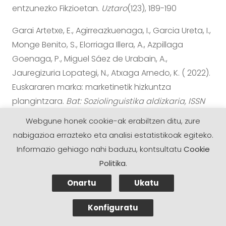
entzunezko Fikzioetan.
Uztaro
(123), 189-190
Garai Artetxe, E., Agirreazkuenaga, I., Garcia Ureta, I.,
Monge Benito, S., Elorriaga Illera, A., Azpillaga
Goenaga, P., Miguel Sáez de Urabain, A.,
Jauregizuria Lopategi, N., Atxaga Arnedo, K. ( 2022).
Euskararen marka: marketinetik hizkuntza
plangintzara.
Bat: Soziolinguistika aldizkaria, ISSN
1130-8435, Nº. 122-123, 2022 (Alearen gaia:
Webgune honek cookie-ak erabiltzen ditu, zure
TXILLARDEGI-HAUSNARTU SARIAK (2021)), or. 39-
nabigazioa errazteko eta analisi estatistikoak egiteko.
73
(122), 39-73
Informazio gehiago nahi baduzu, kontsultatu
Cookie
Politika
.
Mimenza Castillo, L., Castro Egia, H. ( 2022).
Euskal
hedabideen urtekaria 2021
. Behategia.
Onartu
Ukatu
https://behategia.eus/wp-
Konfiguratu
content/uploads/2022/03/urtekaria-2021-
web_altua.pdf