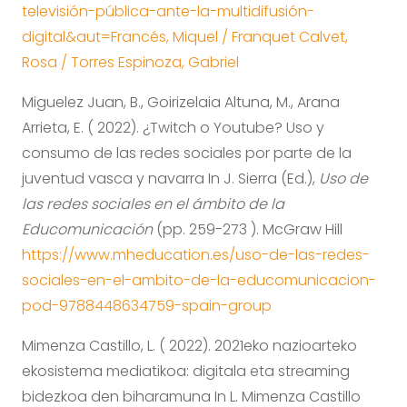
televisión-pública-ante-la-multidifusión-
digital&aut=Francés, Miquel / Franquet Calvet,
Rosa / Torres Espinoza, Gabriel
Miguelez Juan, B., Goirizelaia Altuna, M., Arana
Arrieta, E. ( 2022). ¿Twitch o Youtube? Uso y
consumo de las redes sociales por parte de la
juventud vasca y navarra In J. Sierra (Ed.),
Uso de
las redes sociales en el ámbito de la
Educomunicación
(pp. 259-273 ). McGraw Hill
https://www.mheducation.es/uso-de-las-redes-
sociales-en-el-ambito-de-la-educomunicacion-
pod-9788448634759-spain-group
Mimenza Castillo, L. ( 2022). 2021eko nazioarteko
ekosistema mediatikoa: digitala eta streaming
bidezkoa den biharamuna In L. Mimenza Castillo