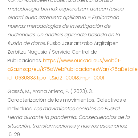
Komunikabideen audientzia ikerkuntzarako
metodologia berriak esploratzen: datuen fusioa
oinarri duen azterketa aplikatua = Explorando
nuevas metodologías de investigación de
audiencias: un análisis aplicado basado en la
fusión de datos
. Eusko Jaurlaritzako Argitalpen
Zerbitzu Nagusia / Servicio Central de
Publicaciones.
https://www.euskadi.eus/web01-
a2aznscp/eu/k75aWebPublicacionesWar/k75aDetalleP
id=053083&tipo=L&id2=0001&impr=0001
Gassó, M., Arana Arrieta, E. ( 2023). 3.
Caracterización de los movimientos. Colectivos e
individuos.
Los movimientos sociales en Euskal
Herria durante la pandemia. Consecuencias de la
situación, transformaciones y nuevos escenarios
,
16-29