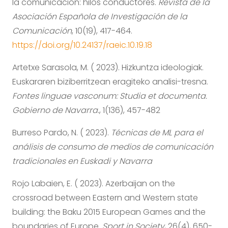
la comunicación: hilos conductores.
Revista de la
Asociación Española de Investigación de la
Comunicación
, 10(19), 417-464.
https://doi.org/10.24137/raeic.10.19.18
Artetxe Sarasola, M. ( 2023). Hizkuntza ideologiak.
Euskararen biziberritzean eragiteko analisi-tresna.
Fontes linguae vasconum: Studia et documenta.
Gobierno de Navarra.
, 1(136), 457-482
Burreso Pardo, N. ( 2023).
Técnicas de ML para el
análisis de consumo de medios de comunicación
tradicionales en Euskadi y Navarra
Rojo Labaien, E. ( 2023). Azerbaijan on the
crossroad between Eastern and Western state
building: the Baku 2015 European Games and the
boundaries of Europe.
Sport in Society
, 26(4), 650-