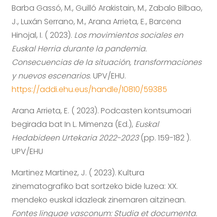
Barba Gassó, M., Guilló Arakistain, M., Zabalo Bilbao,
J., Luxán Serrano, M., Arana Arrieta, E., Barcena
Hinojal, I. ( 2023).
Los movimientos sociales en
Euskal Herria durante la pandemia.
Consecuencias de la situación, transformaciones
y nuevos escenarios
. UPV/EHU.
https://addi.ehu.eus/handle/10810/59385
Arana Arrieta, E. ( 2023). Podcasten kontsumoari
begirada bat In L. Mimenza (Ed.),
Euskal
Hedabideen Urtekaria 2022-2023
(pp. 159-182 ).
UPV/EHU
Martinez Martinez, J. ( 2023). Kultura
zinematografiko bat sortzeko bide luzea: XX.
mendeko euskal idazleak zinemaren aitzinean.
Fontes linguae vasconum: Studia et documenta.