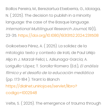
Boillos Pereira, M., Bereziartua Etxeberria, G., Idoiaga,
N. ( 2025). The decision to publish in a minority
language: the case of the Basque language.
International Multilingual Research Journal
, 19(1),
23-35.
https://doi.org/10.1080/19313152.2024.2311508
Goikoetxea Pérez, A. ( 2025). La solidez de la
mitología: texto y contexto de Irati, de Paul Urkijo
Alijo In J. Marzal-Felici; L. Azkunaga-García; A.
Loriguillo-López; T. Sorolla-Romero (Ed.),
El análisis
fílmico y el desafío de la educación mediática
(pp. 173-184 ). Tirant lo Blanch
https://dialnet.unirioja.es/servlet/libro?
codigo=1002948
Velte, S. ( 2025). The emergence of trauma through