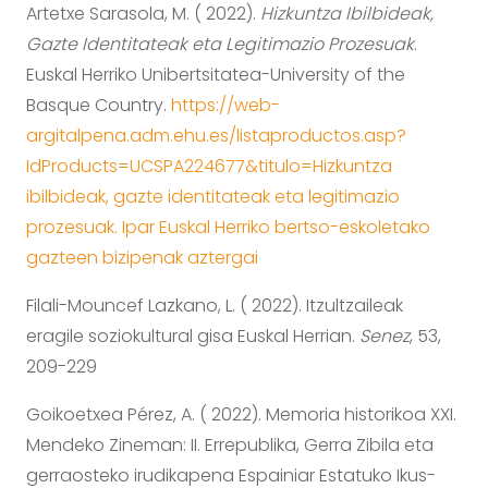
Artetxe Sarasola, M. ( 2022).
Hizkuntza Ibilbideak,
Gazte Identitateak eta Legitimazio Prozesuak
.
Euskal Herriko Unibertsitatea-University of the
Basque Country.
https://web-
argitalpena.adm.ehu.es/listaproductos.asp?
IdProducts=UCSPA224677&titulo=Hizkuntza
ibilbideak, gazte identitateak eta legitimazio
prozesuak. Ipar Euskal Herriko bertso-eskoletako
gazteen bizipenak aztergai
Filali-Mouncef Lazkano, L. ( 2022). Itzultzaileak
eragile soziokultural gisa Euskal Herrian.
Senez
, 53,
209-229
Goikoetxea Pérez, A. ( 2022). Memoria historikoa XXI.
Mendeko Zineman: II. Errepublika, Gerra Zibila eta
gerraosteko irudikapena Espainiar Estatuko Ikus-