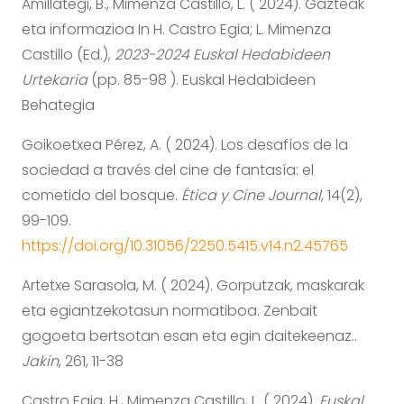
Amillategi, B., Mimenza Castillo, L. ( 2024). Gazteak
eta informazioa In H. Castro Egia; L. Mimenza
Castillo (Ed.),
2023-2024 Euskal Hedabideen
Urtekaria
(pp. 85-98 ). Euskal Hedabideen
Behategia
Goikoetxea Pérez, A. ( 2024). Los desafíos de la
sociedad a través del cine de fantasía: el
cometido del bosque.
Ética y Cine Journal
, 14(2),
99-109.
https://doi.org/10.31056/2250.5415.v14.n2.45765
Artetxe Sarasola, M. ( 2024). Gorputzak, maskarak
eta egiantzekotasun normatiboa. Zenbait
gogoeta bertsotan esan eta egin daitekeenaz..
Jakin
, 261, 11-38
Castro Egia, H., Mimenza Castillo, L. ( 2024).
Euskal