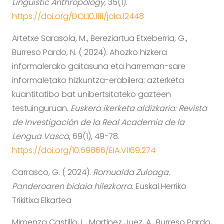
Linguistic Anthropology
, 35(1).
https://doi.org/DOI:10.1111/jola.12448
Artetxe Sarasola, M., Bereziartua Etxeberria, G.,
Burreso Pardo, N. ( 2024). Ahozko hizkera
informalerako gaitasuna eta harreman-sare
informaletako hizkuntza-erabilera: azterketa
kuantitatibo bat unibertsitateko gazteen
testuinguruan.
Euskera ikerketa aldizkaria: Revista
de Investigación de la Real Academia de la
Lengua Vasca
, 69(1), 49-78.
https://doi.org/10.59866/EIA.V1I69.274
Carrasco, G. ( 2024).
Romualda Zuloaga.
Panderoaren bidaia hilezkorra
. Euskal Herriko
Trikitixa Elkartea
Mimenza Castillo, L., Martinez Juez, A., Burreso Pardo,