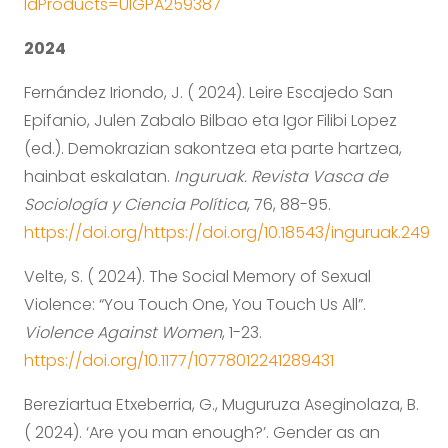
IdProducts=UIGPA259387
2024
Fernández Iriondo, J. ( 2024). Leire Escajedo San
Epifanio, Julen Zabalo Bilbao eta Igor Filibi Lopez
(ed.). Demokrazian sakontzea eta parte hartzea,
hainbat eskalatan.
Inguruak. Revista Vasca de
Sociología y Ciencia Política
, 76, 88-95.
https://doi.org/https://doi.org/10.18543/inguruak.249
Velte, S. ( 2024). The Social Memory of Sexual
Violence: “You Touch One, You Touch Us All”.
Violence Against Women
, 1-23.
https://doi.org/10.1177/10778012241289431
Bereziartua Etxeberria, G., Muguruza Aseginolaza, B.
( 2024). ‘Are you man enough?’. Gender as an