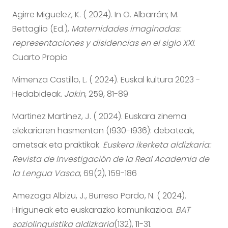
Agirre Miguelez, K. ( 2024). In O. Albarrán; M.
Bettaglio (Ed.),
Maternidades imaginadas:
representaciones y disidencias en el siglo XXI
.
Cuarto Propio
Mimenza Castillo, L. ( 2024). Euskal kultura 2023 -
Hedabideak.
Jakin
, 259, 81-89
Martinez Martinez, J. ( 2024). Euskara zinema
elekariaren hasmentan (1930-1936): debateak,
ametsak eta praktikak.
Euskera ikerketa aldizkaria:
Revista de Investigación de la Real Academia de
la Lengua Vasca
, 69(2), 159-186
Amezaga Albizu, J., Burreso Pardo, N. ( 2024).
Hiriguneak eta euskarazko komunikazioa.
BAT
soziolinguistika aldizkaria
(132), 11-31.