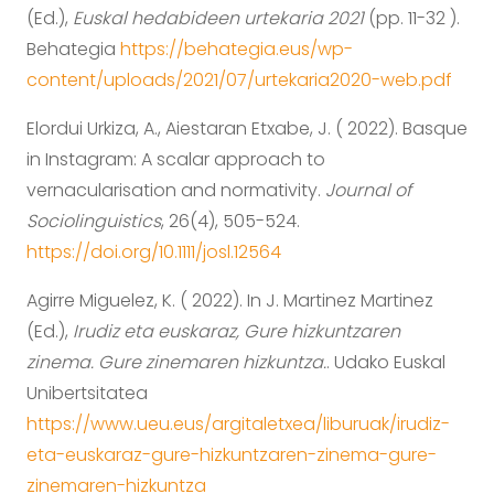
(Ed.),
Euskal hedabideen urtekaria 2021
(pp. 11-32 ).
Behategia
https://behategia.eus/wp-
content/uploads/2021/07/urtekaria2020-web.pdf
Elordui Urkiza, A., Aiestaran Etxabe, J. ( 2022). Basque
in Instagram: A scalar approach to
vernacularisation and normativity.
Journal of
Sociolinguistics
, 26(4), 505-524.
https://doi.org/10.1111/josl.12564
Agirre Miguelez, K. ( 2022). In J. Martinez Martinez
(Ed.),
Irudiz eta euskaraz, Gure hizkuntzaren
zinema. Gure zinemaren hizkuntza.
. Udako Euskal
Unibertsitatea
https://www.ueu.eus/argitaletxea/liburuak/irudiz-
eta-euskaraz-gure-hizkuntzaren-zinema-gure-
zinemaren-hizkuntza