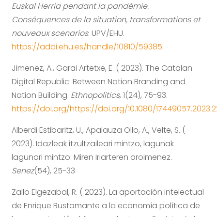
Euskal Herria pendant la pandémie.
Conséquences de la situation, transformations et
nouveaux scenarios
. UPV/EHU.
https://addi.ehu.es/handle/10810/59385
Jimenez, A., Garai Artetxe, E. ( 2023). The Catalan
Digital Republic: Between Nation Branding and
Nation Building.
Ethnopolitics
, 1(24), 75-93.
https://doi.org/https://doi.org/10.1080/17449057.2023
Alberdi Estibaritz, U., Apalauza Ollo, A., Velte, S. (
2023). Idazleak itzultzaileari mintzo, lagunak
lagunari mintzo: Miren Iriarteren oroimenez.
Senez
(54), 25-33
Zallo Elgezabal, R. ( 2023). La aportación intelectual
de Enrique Bustamante a la economía política de