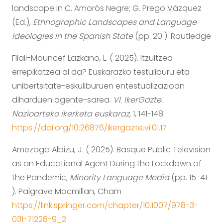
landscape In C. Amorós Negre; G. Prego Vázquez
(Ed.),
Ethnographic Landscapes and Language
Ideologies in the Spanish State
(pp. 20 ). Routledge
Filali-Mouncef Lazkano, L. ( 2025). Itzultzea
errepikatzea al da? Euskarazko testuliburu eta
unibertsitate-eskuliburuen entestualizazioan
diharduen agente-sarea.
VI. IkerGazte.
Nazioarteko ikerketa euskaraz
, 1, 141-148.
https://doi.org/10.26876/ikergazte.vi.01.17
Amezaga Albizu, J. ( 2025). Basque Public Television
as an Educational Agent During the Lockdown of
the Pandemic,
Minority Language Media
(pp. 15-41
). Palgrave Macmillan, Cham
https://link.springer.com/chapter/10.1007/978-3-
031-71228-9_2