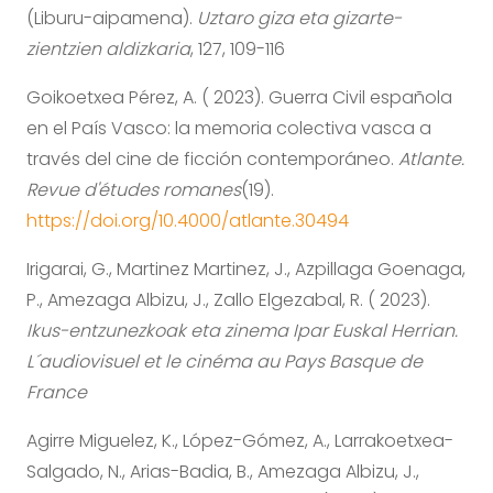
(Liburu-aipamena).
Uztaro giza eta gizarte-
zientzien aldizkaria
, 127, 109-116
Goikoetxea Pérez, A. ( 2023). Guerra Civil española
en el País Vasco: la memoria colectiva vasca a
través del cine de ficción contemporáneo.
Atlante.
Revue d'études romanes
(19).
https://doi.org/10.4000/atlante.30494
Irigarai, G., Martinez Martinez, J., Azpillaga Goenaga,
P., Amezaga Albizu, J., Zallo Elgezabal, R. ( 2023).
Ikus-entzunezkoak eta zinema Ipar Euskal Herrian.
L´audiovisuel et le cinéma au Pays Basque de
France
Agirre Miguelez, K., López-Gómez, A., Larrakoetxea-
Salgado, N., Arias-Badia, B., Amezaga Albizu, J.,