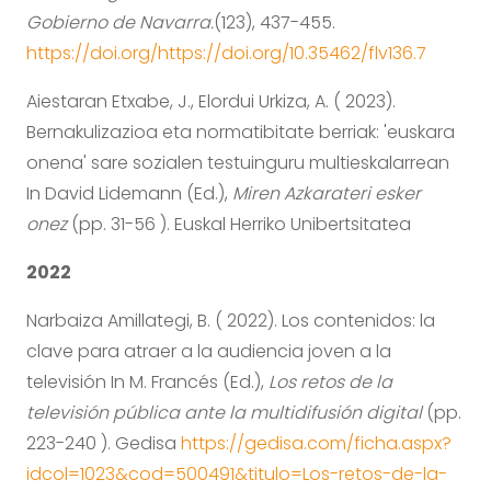
Gobierno de Navarra.
(123), 437-455.
https://doi.org/https://doi.org/10.35462/flv136.7
Aiestaran Etxabe, J., Elordui Urkiza, A. ( 2023).
Bernakulizazioa eta normatibitate berriak: 'euskara
onena' sare sozialen testuinguru multieskalarrean
In David Lidemann (Ed.),
Miren Azkarateri esker
onez
(pp. 31-56 ). Euskal Herriko Unibertsitatea
2022
Narbaiza Amillategi, B. ( 2022). Los contenidos: la
clave para atraer a la audiencia joven a la
televisión In M. Francés (Ed.),
Los retos de la
televisión pública ante la multidifusión digital
(pp.
223-240 ). Gedisa
https://gedisa.com/ficha.aspx?
idcol=1023&cod=500491&titulo=Los-retos-de-la-