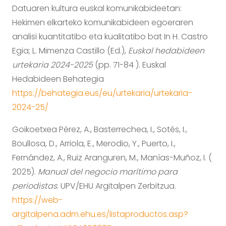
Datuaren kultura euskal komunikabideetan:
Hekimen elkarteko komunikabideen egoeraren
analisi kuantitatibo eta kualitatibo bat In H. Castro
Egia; L. Mimenza Castillo (Ed.),
Euskal hedabideen
urtekaria 2024-2025
(pp. 71-84 ). Euskal
Hedabideen Behategia
https://behategia.eus/eu/urtekaria/urtekaria-
2024-25/
Goikoetxea Pérez, A., Basterrechea, I., Sotés, I.,
Boullosa, D., Arriola, E., Merodio, Y., Puerto, I.,
Fernández, A., Ruiz Aranguren, M., Manías-Muñoz, I. (
2025).
Manual del negocio marítimo para
periodistas
. UPV/EHU Argitalpen Zerbitzua.
https://web-
argitalpena.adm.ehu.es/listaproductos.asp?