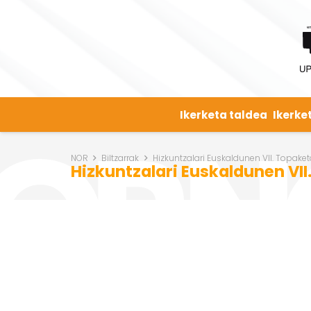
Ikerketa taldea
Ikerke
NOR
Biltzarrak
Hizkuntzalari Euskaldunen VII. Topaket
Hizkuntzalari Euskaldunen VII