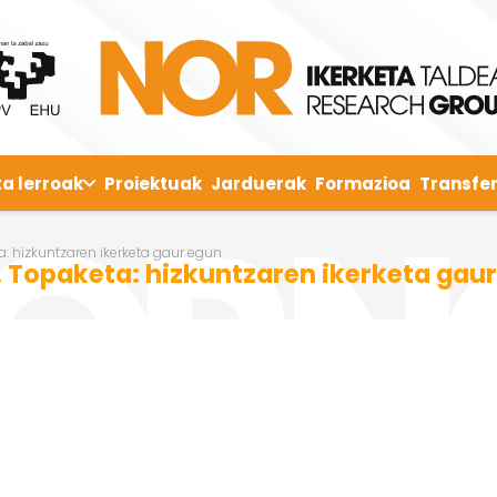
ta lerroak
Proiektuak
Jarduerak
Formazioa
Transfer
a: hizkuntzaren ikerketa gaur egun
. Topaketa: hizkuntzaren ikerketa gau