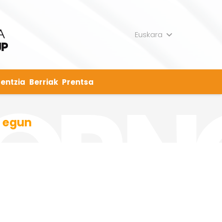
Euskara
entzia
Berriak
Prentsa
r egun