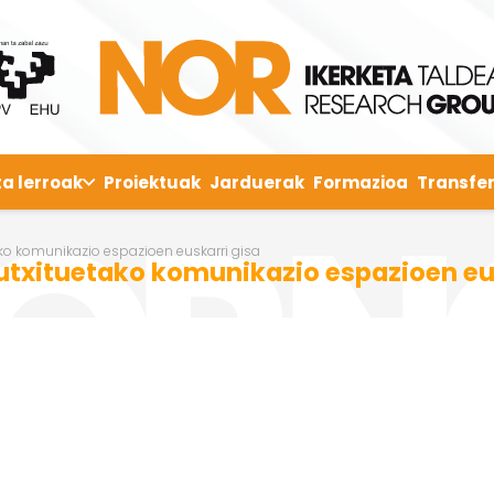
ta lerroak
Proiektuak
Jarduerak
Formazioa
Transfer
ko komunikazio espazioen euskarri gisa
txituetako komunikazio espazioen eus