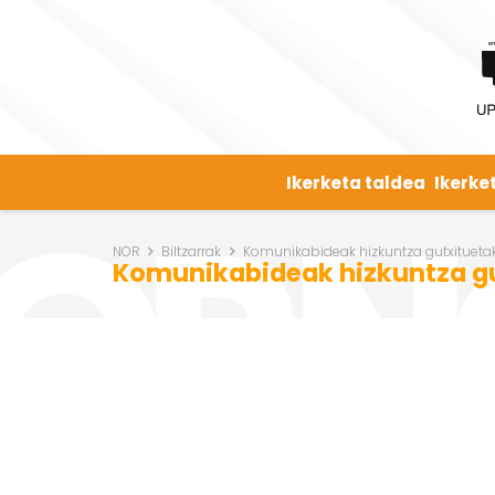
Ikerketa taldea
Ikerke
NOR
Biltzarrak
Komunikabideak hizkuntza gutxitueta
Komunikabideak hizkuntza gu