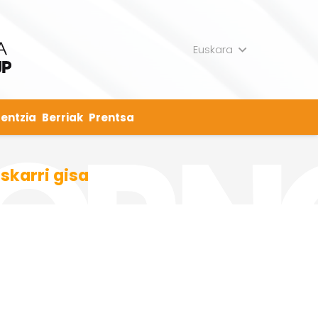
Euskara
entzia
Berriak
Prentsa
karri gisa