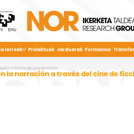
ta lerroak
Proiektuak
Jarduerak
Formazioa
Transfer
ción a través del cine de ficción
 la narración a través del cine de ficc