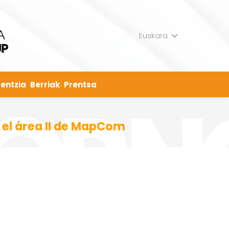
Euskara
entzia
Berriak
Prentsa
n el área II de MapCom