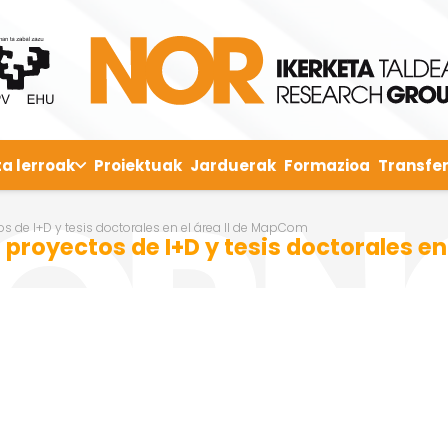
ta lerroak
Proiektuak
Jarduerak
Formazioa
Transfer
tos de I+D y tesis doctorales en el área II de MapCom
n proyectos de I+D y tesis doctorales e