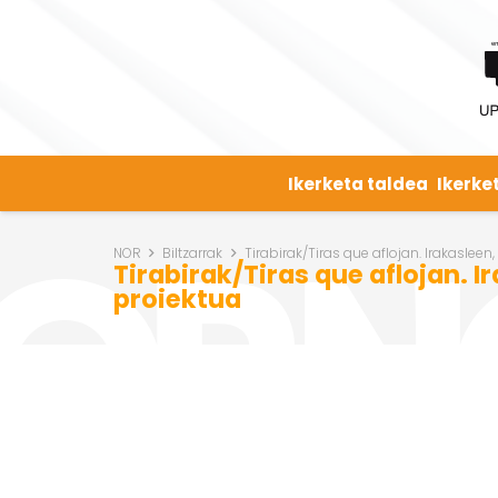
Ikerketa taldea
Ikerke
NOR
Biltzarrak
Tirabirak/Tiras que aflojan. Irakasleen
Tirabirak/Tiras que aflojan. 
proiektua