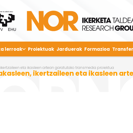
ta lerroak
Proiektuak
Jarduerak
Formazioa
Transfer
, ikertzaileen eta ikasleen artean garatutako transmedia proiektua
Irakasleen, ikertzaileen eta ikasleen a