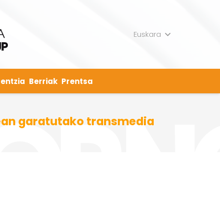
Euskara
entzia
Berriak
Prentsa
rtean garatutako transmedia