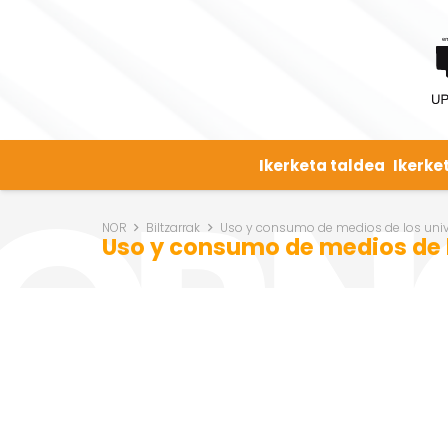
Ikerketa taldea
Ikerke
NOR
Biltzarrak
Uso y consumo de medios de los univ
Uso y consumo de medios de l