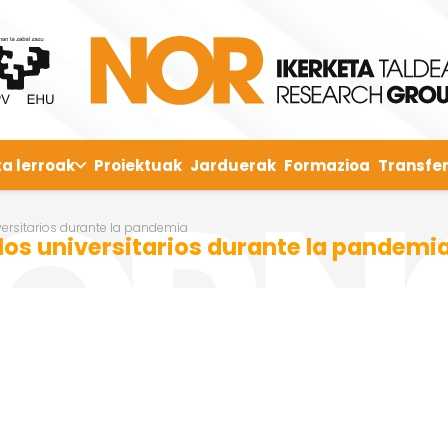
ta lerroak
Proiektuak
Jarduerak
Formazioa
Transfer
ersitarios durante la pandemia
os universitarios durante la pandemi