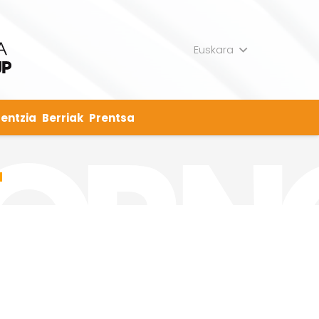
Euskara
entzia
Berriak
Prentsa
a