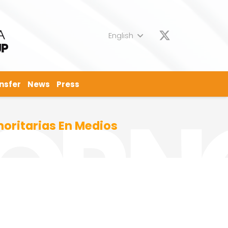
English
nsfer
News
Press
noritarias En Medios