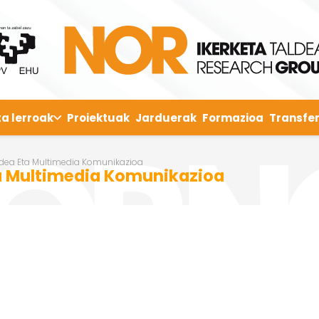
ta lerroak
Proiektuak
Jarduerak
Formazioa
Transfer
ldea Eta Multimedia Komunikazioa
a Multimedia Komunikazioa