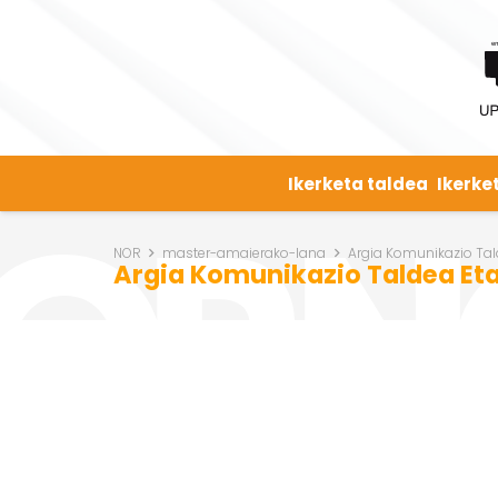
Ikerketa taldea
Ikerke
NOR
master-amaierako-lana
Argia Komunikazio Ta
Argia Komunikazio Taldea Et