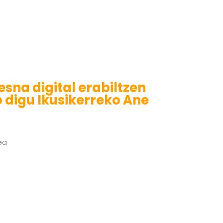
esna digital erabiltzen
 digu Ikusikerreko Ane
ea