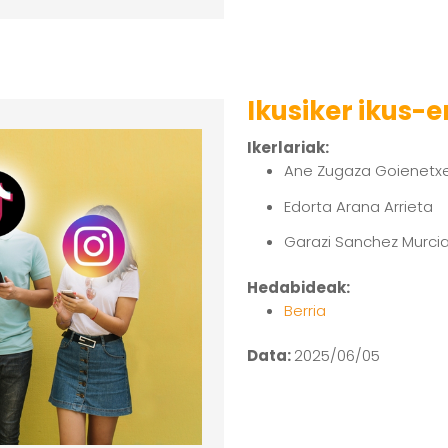
Ikusiker ikus-
Ikerlariak:
Ane Zugaza Goienetx
Edorta Arana Arrieta
Garazi Sanchez Murci
Hedabideak:
Berria
Data:
2025/06/05