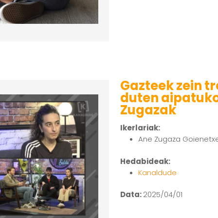
Gazteek zein tr
duten aipatuko
Zugazak
Ikerlariak:
Ane Zugaza Goienetx
Hedabideak:
Kanaldude
Data:
2025/04/01