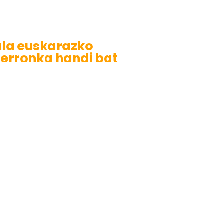
tala euskarazko
erronka handi bat