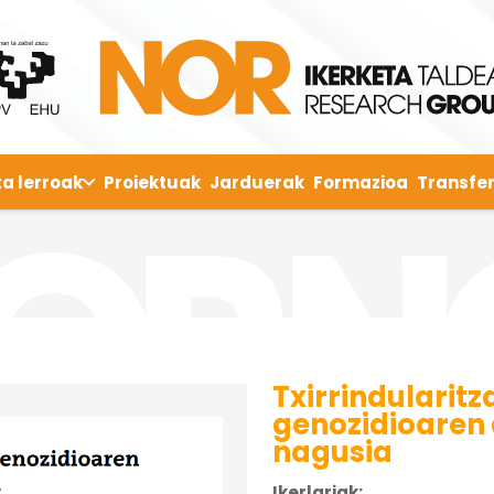
ta lerroak
Proiektuak
Jarduerak
Formazioa
Transfer
Txirrindularitza
genozidioaren 
nagusia
Ikerlariak: