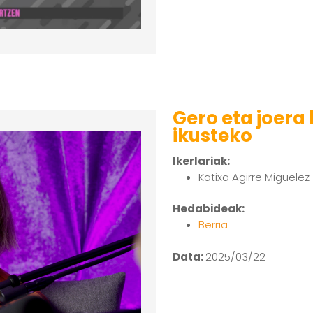
Gero eta joera
ikusteko
Ikerlariak:
Katixa Agirre Miguelez
Hedabideak:
Berria
Data:
2025/03/22