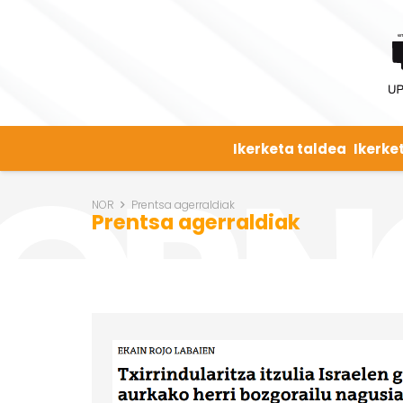
Ikerketa taldea
Ikerke
NOR
Prentsa agerraldiak
Prentsa agerraldiak