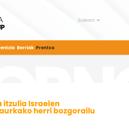
Euskara
entzia
Berriak
Prentsa
 itzulia Israelen
aurkako herri bozgorailu