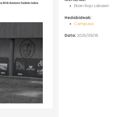
Ekain Rojo Labaien
Hedabideak:
Campusa
Data:
2025/09/18