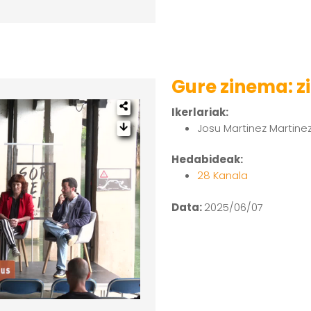
Gure zinema: zi
Ikerlariak:
Josu Martinez Martine
Hedabideak:
28 Kanala
Data:
2025/06/07