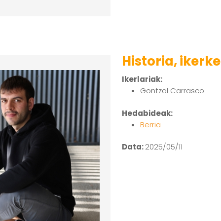
Historia, ikerke
Ikerlariak:
Gontzal Carrasco
Hedabideak:
Berria
Data:
2025/05/11