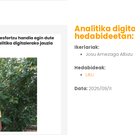
Analitika digi
hedabideetan: 
Ikerlariak:
Josu Amezaga Albizu
Hedabideak:
UEU
Data:
2025/09/11