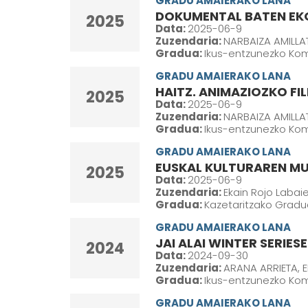
GRADU AMAIERAKO LANA
DOKUMENTAL BATEN EKO
2025
Data:
2025-06-9
Zuzendaria:
NARBAIZA AMILLAT
Gradua:
Ikus-entzunezko Ko
GRADU AMAIERAKO LANA
HAITZ. ANIMAZIOZKO F
2025
Data:
2025-06-9
Zuzendaria:
NARBAIZA AMILLAT
Gradua:
Ikus-entzunezko Ko
GRADU AMAIERAKO LANA
EUSKAL KULTURAREN MU
2025
Data:
2025-06-9
Zuzendaria:
Ekain Rojo Labai
Gradua:
Kazetaritzako Gradua
GRADU AMAIERAKO LANA
JAI ALAI WINTER SERIE
2024
Data:
2024-09-30
Zuzendaria:
ARANA ARRIETA, 
Gradua:
Ikus-entzunezko Kom
GRADU AMAIERAKO LANA