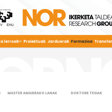
ta lerroak
Proiektuak
Jarduerak
Formazioa
Transfer
MASTER AMAIERAKO LANAK
DOKTORE TESIAK