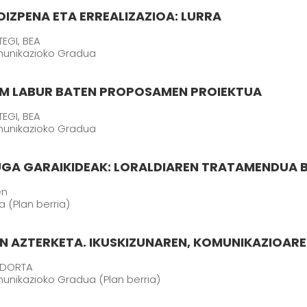
IZPENA ETA ERREALIZAZIOA: LURRA
EGI, BEA
munikazioko Gradua
ILM LABUR BATEN PROPOSAMEN PROIEKTUA
EGI, BEA
munikazioko Gradua
GA GARAIKIDEAK: LORALDIAREN TRATAMENDUA 
en
 (Plan berria)
SEN AZTERKETA. IKUSKIZUNAREN, KOMUNIKAZIOAR
EDORTA
unikazioko Gradua (Plan berria)