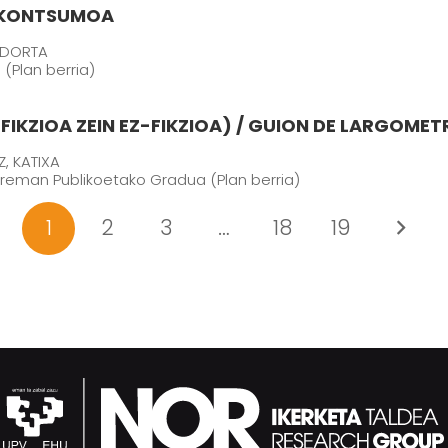
A KONTSUMOA
EDORTA
(Plan berria)
(FIKZIOA ZEIN EZ-FIKZIOA) / GUION DE LARGOMET
, KATIXA
rreman Publikoetako Gradua (Plan berria)
1
2
3
…
18
19