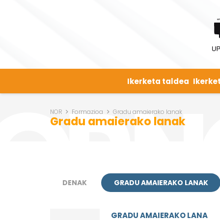
Ikerketa taldea
Ikerke
NOR
Formazioa
Gradu amaierako lanak
Gradu amaierako lanak
DENAK
GRADU AMAIERAKO LANAK
GRADU AMAIERAKO LANA