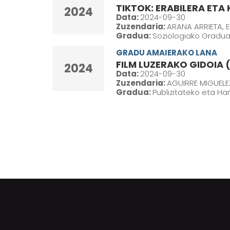
TIKTOK: ERABILERA ET
2024
Data:
2024-09-30
Zuzendaria:
ARANA ARRIETA, 
Gradua:
Soziologiako Gradua 
GRADU AMAIERAKO LANA
FILM LUZERAKO GIDOIA 
2024
Data:
2024-09-30
Zuzendaria:
AGUIRRE MIGUELEZ
Gradua:
Publizitateko eta Ha