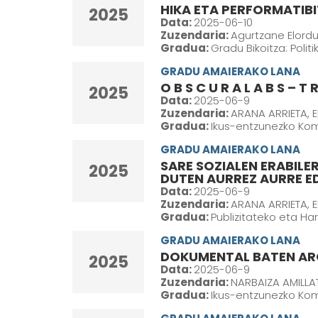
HIKA ETA PERFORMATIB
2025
Data:
2025-06-10
Zuzendaria:
Agurtzane Elordui
Gradua:
Gradu Bikoitza: Polit
GRADU AMAIERAKO LANA
O B S C U R A L A B S – T R 
2025
Data:
2025-06-9
Zuzendaria:
ARANA ARRIETA, 
Gradua:
Ikus-entzunezko Kom
GRADU AMAIERAKO LANA
SARE SOZIALEN ERABILE
2025
DUTEN AURREZ AURRE E
Data:
2025-06-9
Zuzendaria:
ARANA ARRIETA, 
Gradua:
Publizitateko eta Ha
GRADU AMAIERAKO LANA
DOKUMENTAL BATEN ARG
2025
Data:
2025-06-9
Zuzendaria:
NARBAIZA AMILLAT
Gradua:
Ikus-entzunezko Ko