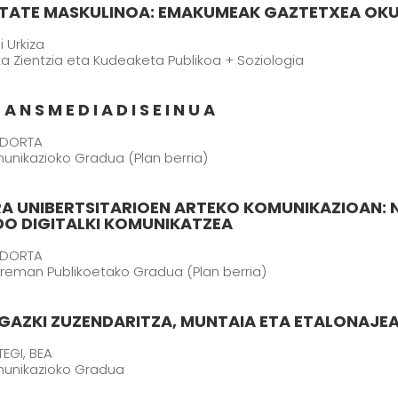
ITATE MASKULINOA: EMAKUMEAK GAZTETXEA OK
 Urkiza
ika Zientzia eta Kudeaketa Publikoa + Soziologia
A N S M E D I A D I S E I N U A
EDORTA
unikazioko Gradua (Plan berria)
RA UNIBERTSITARIOEN ARTEKO KOMUNIKAZIOAN: 
DO DIGITALKI KOMUNIKATZEA
EDORTA
rreman Publikoetako Gradua (Plan berria)
AZKI ZUZENDARITZA, MUNTAIA ETA ETALONAJEA
EGI, BEA
munikazioko Gradua