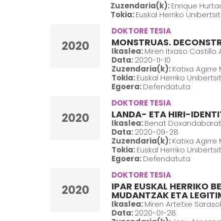
Zuzendaria(k):
Enrique Hurt
Tokia:
Euskal Herriko Unibertsi
DOKTORE TESIA
MONSTRUAS. DECONSTRU
2020
Ikaslea:
Miren Itxaso Castillo 
Data:
2020-11-10
Zuzendaria(k):
Katixa Agirre
Tokia:
Euskal Herriko Uniberts
Egoera:
Defendatuta
DOKTORE TESIA
LANDA- ETA HIRI-IDENT
2020
Ikaslea:
Benat Doxandabarat
Data:
2020-09-28
Zuzendaria(k):
Katixa Agirre
Tokia:
Euskal Herriko Uniberts
Egoera:
Defendatuta
DOKTORE TESIA
IPAR EUSKAL HERRIKO B
2020
MUDANTZAK ETA LEGITI
Ikaslea:
Miren Artetxe Saraso
Data:
2020-01-28