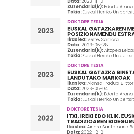
Data:
2023-11-10
Zuzendaria(k):
Edorta Arana 
Tokia:
Euskal Herriko Unibertsi
DOKTORE TESIA
EUSKAL GATAZKAREN ME
2023
POSIZIONAMENDU ESTRA
Ikaslea:
Velte, Samara
Data:
2023-06-28
Zuzendaria(k):
Aitzpea Leiza
Tokia:
Euskal Herriko Unibertsi
DOKTORE TESIA
EUSKAL GATAZKA BINET
2023
LANDUTAKO MARKOAK
Ikaslea:
Alonso Fradua, Biittor
Data:
2023-05-04
Zuzendaria(k):
Edorta Arana 
Tokia:
Euskal Herriko Unibertsi
DOKTORE TESIA
ITXI, IREKI EDO KLIK.
2022
TRADIZIOAREN BIDEGUR
Ikaslea:
Ainara Santamaria B
Data:
2022-12-21