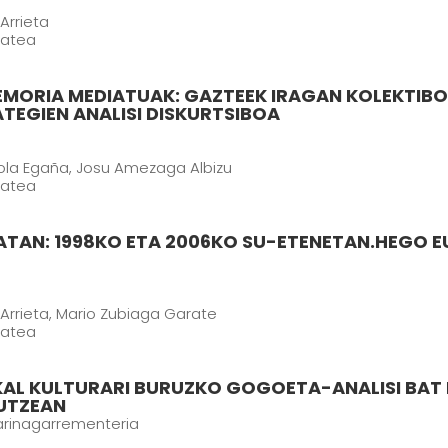
Arrieta
tatea
MORIA MEDIATUAK: GAZTEEK IRAGAN KOLEKTIBOA
TEGIEN ANALISI DISKURTSIBOA
ola Egaña, Josu Amezaga Albizu
tatea
ATAN: 1998KO ETA 2006KO SU-ETENETAN.HEGO E
Arrieta, Mario Zubiaga Garate
tatea
 EUSKAL KULTURARI BURUZKO GOGOETA-ANALISI BA
UTZEAN
arinagarrementeria