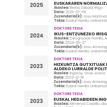
EUSKARAREN NORMALIZ
2025
Ikaslea:
Beitia Zabala, Iñigo
Data:
2025-07-09
Zuzendaria(k):
Josu Martinez
Tokia:
Euskal Herriko Uniberts
DOKTORE TESIA
IKUS-ENTZUNEZKO IRIS
2024
Ikaslea:
Deogracias Horrillo, M
Data:
2024-05-27
Zuzendaria(k):
Josu Amezaga
Tokia:
Euskal Herriko Uniberts
DOKTORE TESIA
HIZKUNTZA GUTXITUAK 
2023
ALDEKO LURRALDE POLIT
Ikaslea:
Irigaray, Graxi Joana
Data:
2023-12-19
Zuzendaria(k):
Josu Amezaga 
Tokia:
Euskal Herriko Unibertsi
DOKTORE TESIA
EUSKAL HEDABIDEEN IN
2023
Ikaslea:
Mimenza Castillo, Lib