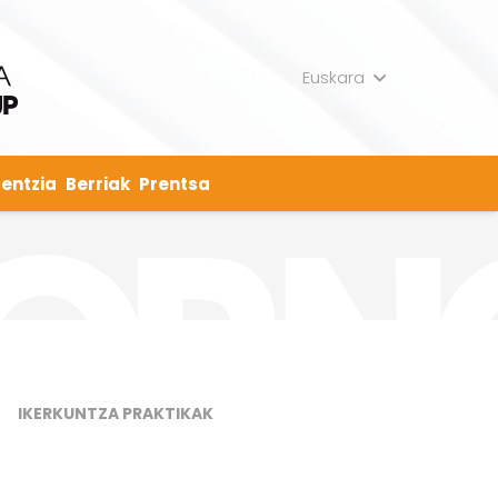
Euskara
entzia
Berriak
Prentsa
IKERKUNTZA PRAKTIKAK