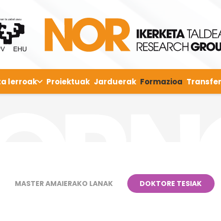
ta lerroak
Proiektuak
Jarduerak
Formazioa
Transfer
MASTER AMAIERAKO LANAK
DOKTORE TESIAK