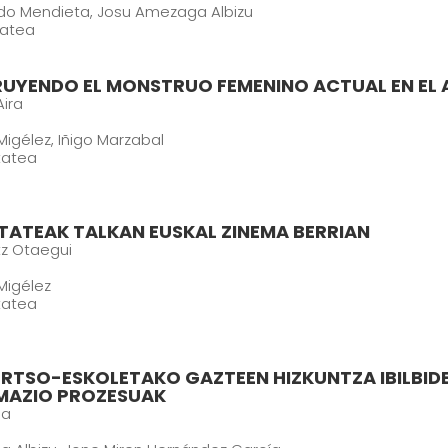
ado Mendieta, Josu Amezaga Albizu
tatea
YENDO EL MONSTRUO FEMENINO ACTUAL EN EL A
Aira
 Migélez, Iñigo Marzabal
itatea
ITATEAK TALKAN EUSKAL ZINEMA BERRIAN
z Otaegui
 Migélez
itatea
ERTSO-ESKOLETAKO GAZTEEN HIZKUNTZA IBILBIDE
MAZIO PROZESUAK
la