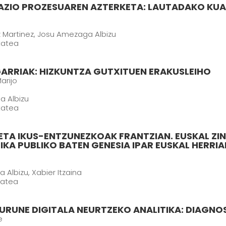
AZIO PROZESUAREN AZTERKETA: LAUTADAKO KUA
 Martinez, Josu Amezaga Albizu
itatea
GARRIAK: HIZKUNTZA GUTXITUEN ERAKUSLEIHO
arijo
 Albizu
itatea
ETA IKUS-ENTZUNEZKOAK FRANTZIAN. EUSKAL Z
IKA PUBLIKO BATEN GENESIA IPAR EUSKAL HERRIA
Albizu, Xabier Itzaina
tatea
GURUNE DIGITALA NEURTZEKO ANALITIKA: DIAGN
e