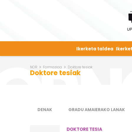
Ikerketa taldea
Ikerke
NOR
Formazioa
Doktore tesiak
Doktore tesiak
DENAK
GRADU AMAIERAKO LANAK
DOKTORE TESIA