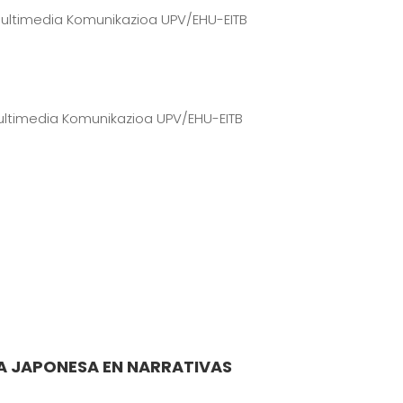
 Multimedia Komunikazioa UPV/EHU-EITB
Multimedia Komunikazioa UPV/EHU-EITB
GIA JAPONESA EN NARRATIVAS