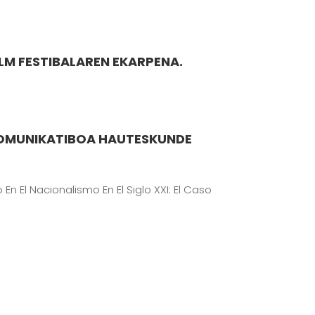
LM FESTIBALAREN EKARPENA.
KOMUNIKATIBOA HAUTESKUNDE
n El Nacionalismo En El Siglo XXI: El Caso