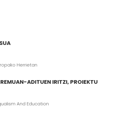
ASUA
uropako Herrietan
REMUAN-ADITUEN IRITZI, PROIEKTU
ngualism And Education