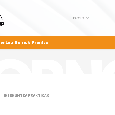
Euskara
entzia
Berriak
Prentsa
IKERKUNTZA PRAKTIKAK