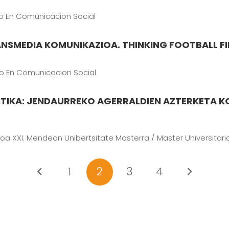
io En Comunicacion Social
NSMEDIA KOMUNIKAZIOA. THINKING FOOTBALL FI
io En Comunicacion Social
ITIKA: JENDAURREKO AGERRALDIEN AZTERKETA 
oa XXI. Mendean Unibertsitate Masterra / Master Universitario E
1
2
3
4