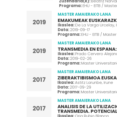
Zuzendaria(k):
Beatriz Narva
Programa:
EHU - EITB / Mast
MASTER AMAIERAKO LANA
EMAKUMEAK EUSKARAZKO
2019
Ikaslea:
De La Varga Urcelay, 
Data:
2019-09-17
Programa:
EHU - EITB / Maste
MASTER AMAIERAKO LANA
TRANSMEDIA EN ESPANA: O
2019
Ikaslea:
Prado Cervero Alejan
Data:
2019-02-26
Programa:
Master Universitar
MASTER AMAIERAKO LANA
ZIBERAKTIBISMOA EUSKA
2017
Ikaslea:
Astitz Larunbe, Irune
Data:
2017-09-29
Programa:
Master Universitar
MASTER AMAIERAKO LANA
ANALISIS DE LA UTILIZA
2017
TRANSMEDIA. POTENCIAL
Ikaslea:
Oria Rubio Blanca