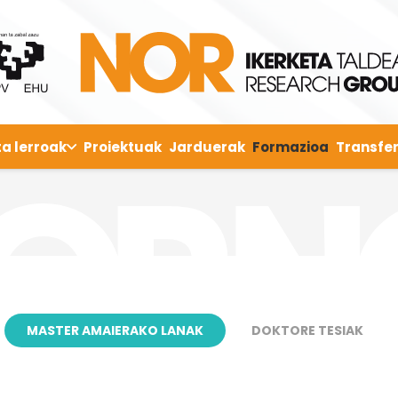
ta lerroak
Proiektuak
Jarduerak
Formazioa
Transfer
MASTER AMAIERAKO LANAK
DOKTORE TESIAK