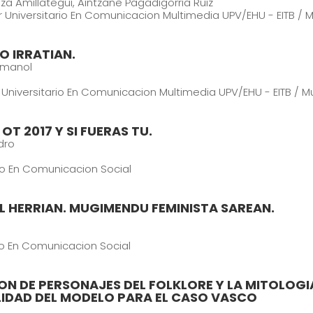
iza Amillategui, Aintzane Pagadigorria Ruiz
er Universitario En Comunicacion Multimedia UPV/EHU - EITB /
 IRRATIAN.
Imanol
r Universitario En Comunicacion Multimedia UPV/EHU - EITB / 
T 2017 Y SI FUERAS TU.
dro
io En Comunicacion Social
L HERRIAN. MUGIMENDU FEMINISTA SAREAN.
io En Comunicacion Social
CION DE PERSONAJES DEL FOLKLORE Y LA MITOLO
IDAD DEL MODELO PARA EL CASO VASCO