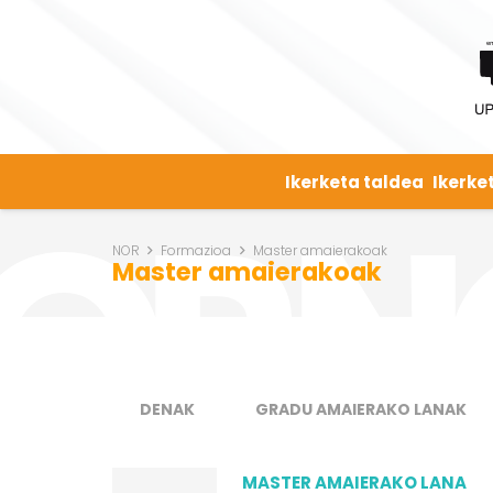
Ikerketa taldea
Ikerke
NOR
Formazioa
Master amaierakoak
Master amaierakoak
DENAK
GRADU AMAIERAKO LANAK
MASTER AMAIERAKO LANA