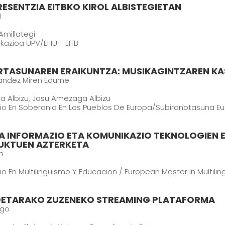
ESENTZIA EITBKO KIROL ALBISTEGIETAN
N
Amillategi
kazioa UPV/EHU - EITB
RTASUNAREN ERAIKUNTZA: MUSIKAGINTZAREN K
nandez Miren Edurne
 Albizu, Josu Amezaga Albizu
rio En Soberania En Los Pueblos De Europa/Subiranotasuna E
A INFORMAZIO ETA KOMUNIKAZIO TEKNOLOGIEN E
UKTUEN AZTERKETA
n
io En Multilinguismo Y Educacion / European Master In Multili
KOETARAKO ZUZENEKO STREAMING PLATAFORMA
igo