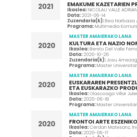
EMAKUME KAZETARIEN PR
2021
Ikaslea:
NICOLAU VALLE ADRIA
Data:
2021-06-14
Zuzendaria(k):
Bea Narbaiza 
Programa:
Multimedia Komuni
MASTER AMAIERAKO LANA
KULTURA ETA NAZIO NO
2020
Ikaslea:
Benito Del Valle Fer
Data:
2020-10-26
Zuzendaria(k):
Josu Amezaga
Programa:
Master Universita
MASTER AMAIERAKO LANA
EUSKARAREN PRESENTZI
2020
ETA EUSKARAZKO PROD
Ikaslea:
Olascoaga Villar Jule
Data:
2020-06-18
Programa:
Master Universitar
MASTER AMAIERAKO LANA
FRONTOI ARTE ESZENI
2020
Ikaslea:
Cerdan Matesanz, In
Data:
2020-06-17