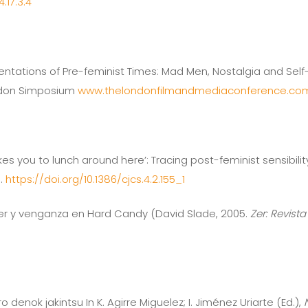
.17.3.4
esentations of Pre-feminist Times: Mad Men, Nostalgia and Sel
ondon Simposium
www.thelondonfilmandmediaconference.co
kes you to lunch around here’: Tracing post-feminist sensibili
0.
https://doi.org/10.1386/cjcs.4.2.155_1
 power y venganza en Hard Candy (David Slade, 2005.
Zer: Revist
ro denok jakintsu In K. Agirre Miguelez; I. Jiménez Uriarte (Ed.),