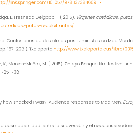
ttp://link.springer.com/10.1057/9781137384669_7
, Ziga, I., Fresneda Delgado, I. ( 2015).
Vírgenes catódicas, putas
-catodicas,-putas-recalcitrantes/
ina. Confesiones de dos almas postfeministas en Mad Men In K. Ag
pp. 167-208 ). Txalaparta
http://www.txalaparta.eus/libro/931
lez, K., Manias-Muñoz, M. ( 2015). Zinegin Basque film festival:
), 725-738
o say how shocked I was?’ Audience responses to Mad Men.
Euro
d y la posmodernidad: entre la subversión y el neoconservadur