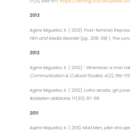
17(3), 645-671.
https://doi.org/10.5294/pacla.2014
2013
Agirre Miguelez, K. ( 2013). Post-feminist Repr
Film and Media Rearder
(pp. 208-218 ). The L
2012
Agirre Miguelez, K. ( 2012). ‘ Whenever a man ta
Communication & Cultural Studies
, 4(2), 155-17
Agirre Miguelez, K. ( 2012). Lolita airada: girl
ikasketen aldizkaria
, 17(33), 87-99
2011
Agirre Miguelez, K. ( 2011). Mad Men, jakin eta ge