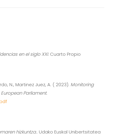
encias en el siglo XXI
. Cuarto Propio
do, N., Martinez Juez, A. ( 2023).
Monitoring
he European Parliament
.
pdf
emaren hizkuntza.
. Udako Euskal Unibertsitatea