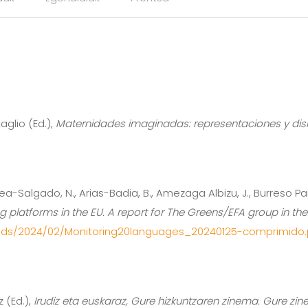
taglio (Ed.),
Maternidades imaginadas: representaciones y disid
a-Salgado, N., Arias-Badia, B., Amezaga Albizu, J., Burreso Par
ng platforms in the EU. A report for The Greens/EFA group in t
ads/2024/02/Monitoring20languages_20240125-comprimido.
z (Ed.),
Irudiz eta euskaraz, Gure hizkuntzaren zinema. Gure zin