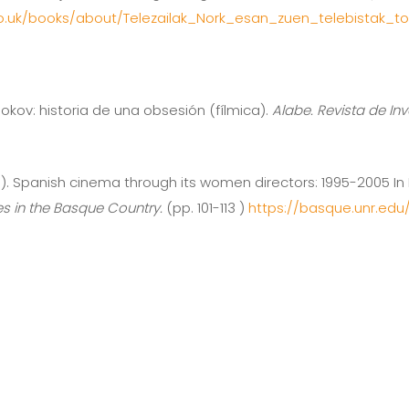
co.uk/books/about/Telezailak_Nork_esan_zuen_telebistak_t
abokov: historia de una obsesión (fílmica).
Alabe. Revista de Inv
 2010). Spanish cinema through its women directors: 1995-2005 In
es in the Basque Country.
(pp. 101-113 )
https://basque.unr.edu