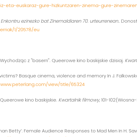
udiz-eta-euskaraz-gure-hizkuntzaren-zinema-gure-zinemaren
 Enkontru ezinezko bat Zinemaldiaren 70. urteurrenean.
. Donost
erriak/1/20578/eu
. Wychodząc z "baserri". Queerowe kino baskijskie dzisiaj.
Kwart
 or victims? Basque cinema, violence and memory In J. Falkowska
//www.peterlang.com/view/title/65324
). Queerowe kino baskijskie.
Kwartalnik filmowy
, 101-102(Wiosna
gy than Betty’: Female Audience Responses to Mad Men In H. Savi