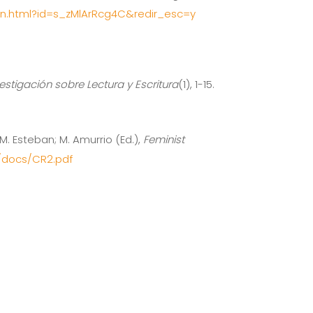
on.html?id=s_zMlArRcg4C&redir_esc=y
estigación sobre Lectura y Escritura
(1), 1-15.
 M. Esteban; M. Amurrio (Ed.),
Feminist
/docs/CR2.pdf