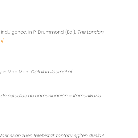
f-indulgence. In P. Drummond (Ed.),
The London
m/
ty in Mad Men.
Catalan Journal of
a de estudios de comunicación = Komunikazio
Nork esan zuen telebistak tontotu egiten duela?