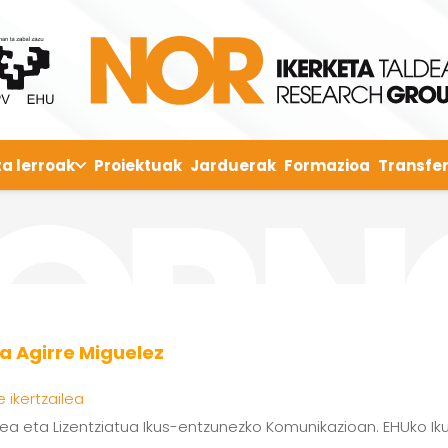
ta lerroak
Proiektuak
Jarduerak
Formazioa
Transfer
a Agirre Miguelez
e ikertzailea
ea eta Lizentziatua Ikus-entzunezko Komunikazioan. EHUko Ik