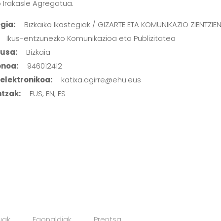
o Irakasle Agregatua.
gia:
Bizkaiko Ikastegiak / GIZARTE ETA KOMUNIKAZIO ZIENTZIE
Ikus-entzunezko Komunikazioa eta Publizitatea
usa:
Bizkaia
onoa:
946012412
elektronikoa:
katixa.agirre@ehu.eus
ntzak:
EUS, EN, ES
uak
Egonaldiak
Prentsa