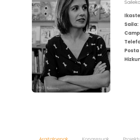
Sailek
Ikaste
Saila:
Camp
Telef
Posta 
Hizku
Argitalpenak
Kongresuak
Proiekt