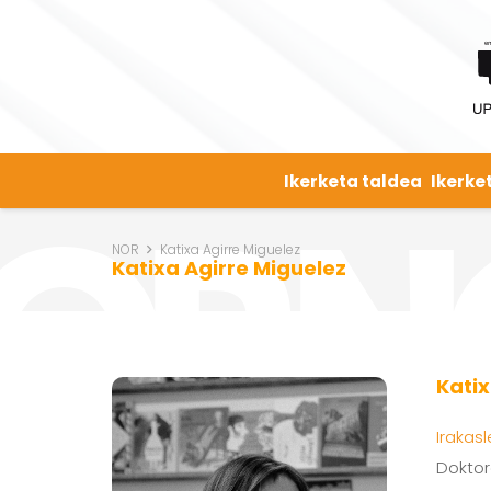
Ikerketa taldea
Ikerke
NOR
Katixa Agirre Miguelez
Katixa Agirre Miguelez
Katix
Irakasl
Doktor