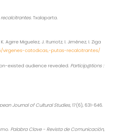
 recalcitrantes
. Txalaparta.
irre Miguelez; J. Iturriotz; I. Jiménez; I. Ziga
5/virgenes-catodicas,-putas-recalcitrantes/
 A non-existed audience revealed.
Particip@tions :
pean Journal of Cultural Studies
, 17(6), 631-646.
ismo.
Palabra Clave - Revista de Comunicación
,