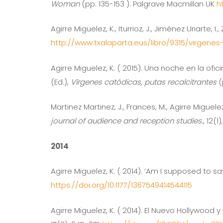
Woman
(pp. 135-153 ). Palgrave Macmillan UK
h
Agirre Miguelez, K., Iturrioz, J., Jiménez Uriarte, I.
http://www.txalaparta.eus/libro/9315/virgenes
Agirre Miguelez, K. ( 2015). Una noche en la ofic
(Ed.),
Vírgenes catódicas, putas recalcitrantes
(
Martinez Martinez, J., Frances, M., Agirre Migue
journal of audience and reception studies.
, 12(1
2014
Agirre Miguelez, K. ( 2014). ‘Am I supposed t
https://doi.org/10.1177/1367549414544115
Agirre Miguelez, K. ( 2014). El Nuevo Hollywoo