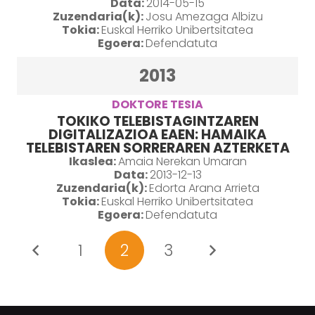
Data:
2014-05-15
Zuzendaria(k):
Josu Amezaga Albizu
Tokia:
Euskal Herriko Unibertsitatea
Egoera:
Defendatuta
2013
DOKTORE TESIA
TOKIKO TELEBISTAGINTZAREN
DIGITALIZAZIOA EAEN: HAMAIKA
TELEBISTAREN SORRERAREN AZTERKETA
Ikaslea:
Amaia Nerekan Umaran
Data:
2013-12-13
Zuzendaria(k):
Edorta Arana Arrieta
Tokia:
Euskal Herriko Unibertsitatea
Egoera:
Defendatuta
1
2
3