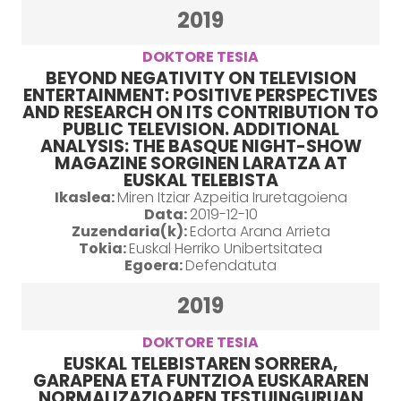
2019
DOKTORE TESIA
BEYOND NEGATIVITY ON TELEVISION
ENTERTAINMENT: POSITIVE PERSPECTIVES
AND RESEARCH ON ITS CONTRIBUTION TO
PUBLIC TELEVISION. ADDITIONAL
ANALYSIS: THE BASQUE NIGHT-SHOW
MAGAZINE SORGINEN LARATZA AT
EUSKAL TELEBISTA
Ikaslea:
Miren Itziar Azpeitia Iruretagoiena
Data:
2019-12-10
Zuzendaria(k):
Edorta Arana Arrieta
Tokia:
Euskal Herriko Unibertsitatea
Egoera:
Defendatuta
2019
DOKTORE TESIA
EUSKAL TELEBISTAREN SORRERA,
GARAPENA ETA FUNTZIOA EUSKARAREN
NORMALIZAZIOAREN TESTUINGURUAN