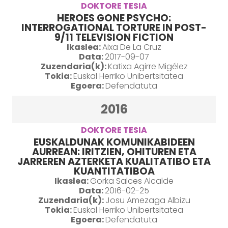
DOKTORE TESIA
HEROES GONE PSYCHO:
INTERROGATIONAL TORTURE IN POST-
9/11 TELEVISION FICTION
Ikaslea:
Aixa De La Cruz
Data:
2017-09-07
Zuzendaria(k):
Katixa Agirre Migélez
Tokia:
Euskal Herriko Unibertsitatea
Egoera:
Defendatuta
2016
DOKTORE TESIA
EUSKALDUNAK KOMUNIKABIDEEN
AURREAN: IRITZIEN, OHITUREN ETA
JARREREN AZTERKETA KUALITATIBO ETA
KUANTITATIBOA
Ikaslea:
Gorka Salces Alcalde
Data:
2016-02-25
Zuzendaria(k):
Josu Amezaga Albizu
Tokia:
Euskal Herriko Unibertsitatea
Egoera:
Defendatuta