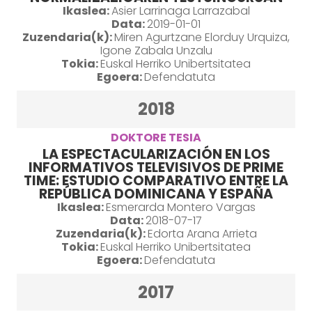
Ikaslea:
Asier Larrinaga Larrazabal
Data:
2019-01-01
Zuzendaria(k):
Miren Agurtzane Elorduy Urquiza,
Igone Zabala Unzalu
Tokia:
Euskal Herriko Unibertsitatea
Egoera:
Defendatuta
2018
DOKTORE TESIA
LA ESPECTACULARIZACIÓN EN LOS
INFORMATIVOS TELEVISIVOS DE PRIME
TIME: ESTUDIO COMPARATIVO ENTRE LA
REPÚBLICA DOMINICANA Y ESPAÑA
Ikaslea:
Esmerarda Montero Vargas
Data:
2018-07-17
Zuzendaria(k):
Edorta Arana Arrieta
Tokia:
Euskal Herriko Unibertsitatea
Egoera:
Defendatuta
2017