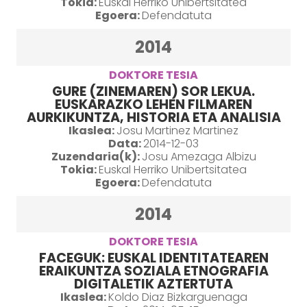
Tokia:
Euskal Herriko Unibertsitatea
Egoera:
Defendatuta
2014
DOKTORE TESIA
GURE (ZINEMAREN) SOR LEKUA.
EUSKARAZKO LEHEN FILMAREN
AURKIKUNTZA, HISTORIA ETA ANALISIA
Ikaslea:
Josu Martinez Martinez
Data:
2014-12-03
Zuzendaria(k):
Josu Amezaga Albizu
Tokia:
Euskal Herriko Unibertsitatea
Egoera:
Defendatuta
2014
DOKTORE TESIA
FACEGUK: EUSKAL IDENTITATEAREN
ERAIKUNTZA SOZIALA ETNOGRAFIA
DIGITALETIK AZTERTUTA
Ikaslea:
Koldo Diaz Bizkarguenaga