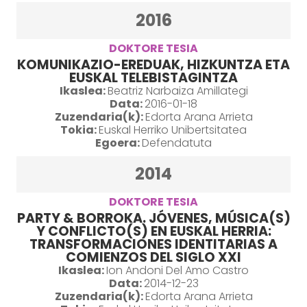
2016
DOKTORE TESIA
KOMUNIKAZIO-EREDUAK, HIZKUNTZA ETA
EUSKAL TELEBISTAGINTZA
Ikaslea:
Beatriz Narbaiza Amillategi
Data:
2016-01-18
Zuzendaria(k):
Edorta Arana Arrieta
Tokia:
Euskal Herriko Unibertsitatea
Egoera:
Defendatuta
2014
DOKTORE TESIA
PARTY & BORROKA. JÓVENES, MÚSICA(S)
Y CONFLICTO(S) EN EUSKAL HERRIA:
TRANSFORMACIONES IDENTITARIAS A
COMIENZOS DEL SIGLO XXI
Ikaslea:
Ion Andoni Del Amo Castro
Data:
2014-12-23
Zuzendaria(k):
Edorta Arana Arrieta