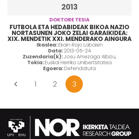
2013
DOKTORE TESIA
FUTBOLA ETA HEDABIDEAK BIKOA NAZIO
NORTASUNEN JOKO ZELAI GARAIKIDEA:
XIX. MENDETIK XXI. MENDERAKO AINGURA
Ikaslea:
Ekain Rojo Labaien
Data:
2013-05-24
Zuzendaria(k):
Josu Amezaga Albizu,
Tokia:
Euskal Herriko Unibertsitatea
Egoera:
Defendatuta
1
2
3